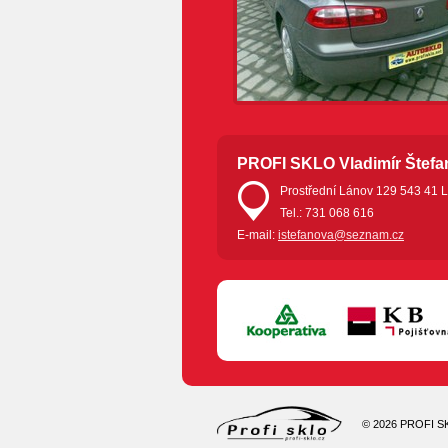
PROFI SKLO Vladimír Štefa
Prostřední Lánov 129 543 41
Tel.: 731 068 616
E-mail:
istefanova@seznam.cz
© 2026 PROFI SKL