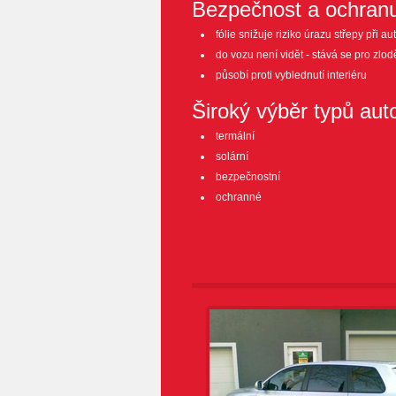
Bezpečnost a ochran
fólie snižuje riziko úrazu střepy při 
do vozu není vidět - stává se pro zl
působí proti vyblednutí interiéru
Široký výběr typů autof
termální
solární
bezpečnostní
ochranné