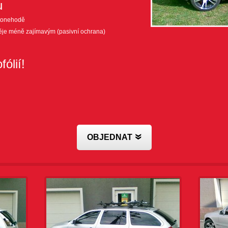
u
autonehodě
oděje méně zajímavým (pasivní ochrana)
ólií!
OBJEDNAT