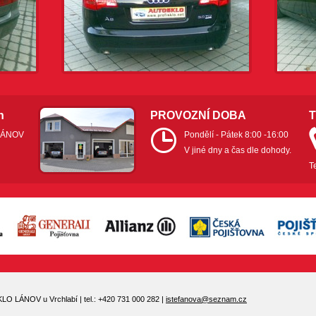
n
PROVOZNÍ DOBA
 LÁNOV
Pondělí - Pátek 8:00 -16:00
V jiné dny a čas dle dohody.
T
O LÁNOV u Vrchlabí | tel.: +420 731 000 282 |
istefanova@seznam.cz