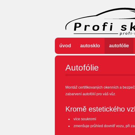
úvod
autosklo
autofólie
Autofólie
Montáž certifikovaných okenních a bezpečn
zabarvení autofólií pro váš vůz.
Kromě estetického vzh
více soukromí
zmenšuje průhled dovnitř vozu, při 