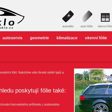
autoservis
geometrie
klimatizace
okenní fólie
ostních fólií. Nabízíme vám široký výběr typů a
ledu poskytují fólie také:
zachování bezvadného průhledu z automobilu