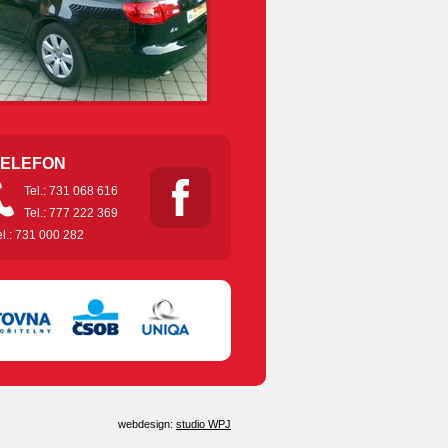
TELEFON
Tel.: 731 068 616
Tel.: 777 222 369
el.: 731 000 282
webdesign:
studio WPJ